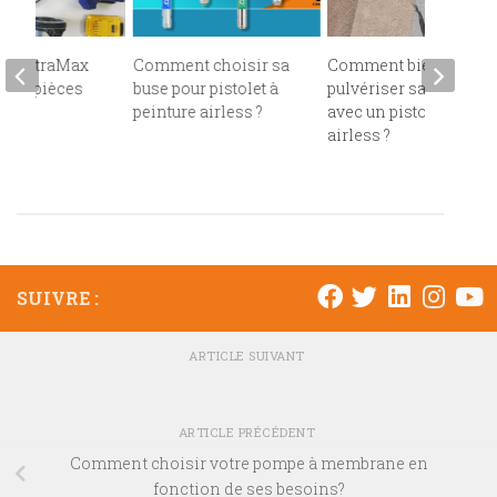
let UltraMax
Comment choisir sa
Comment bien
 ses pièces
buse pour pistolet à
pulvériser sa peinture
es
peinture airless ?
avec un pistolet
airless ?
SUIVRE :
ARTICLE SUIVANT
ARTICLE PRÉCÉDENT
Comment choisir votre pompe à membrane en
fonction de ses besoins?