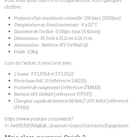
Pour vous aider dans vos comparaisons, voici quelques
chiffres :
Pression d’air maximum conseillé :
138 bars (2000psi)
Température en fonctionnement :
4 à 32°C
Diamètre de l’orifice :
0,016po max (0,41mm)
Dimensions :
30,5cm x 15,2cm x 26,7cm
Alimenation :
Batterie 18V DeWalt x2
Poids :
2,9kg
Lors de l’achat, il sera livré avec :
2 buses :
FFLP514 et FFLP210
Porte buse RAC X
(référence 246215)
Pochette de rangement
(référence 17M883)
Batterie 18V DeWalt
(référence 17P557)
Chargeur rapide de batterie DEWALT 20V MAX
(référence
17P560)
https://www.youtube.com/watch?
v=JwtXER3FABg&ab_channel=GracoContractorEquipment